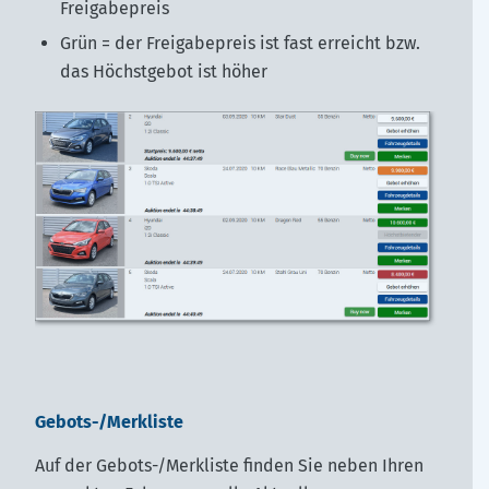
Freigabepreis
Ich möchte zukünftig über aktuelle Auktionstermine
informiert werden.
Grün = der Freigabepreis ist fast erreicht bzw.
JETZT anmelden und informiert bleiben!
das Höchstgebot ist höher
Anmelden
Gebots-/Merkliste
Auf der Gebots-/Merkliste finden Sie neben Ihren