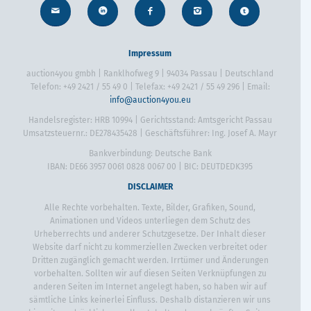
Impressum
auction4you gmbh | Ranklhofweg 9 | 94034 Passau | Deutschland
Telefon: +49 2421 / 55 49 0 | Telefax: +49 2421 / 55 49 296 | Email:
info@auction4you.eu
Handelsregister: HRB 10994 | Gerichtsstand: Amtsgericht Passau
Umsatzsteuernr.: DE278435428 | Geschäftsführer: Ing. Josef A. Mayr
Bankverbindung: Deutsche Bank
IBAN: DE66 3957 0061 0828 0067 00 | BIC: DEUTDEDK395
DISCLAIMER
Alle Rechte vorbehalten. Texte, Bilder, Grafiken, Sound,
Animationen und Videos unterliegen dem Schutz des
Urheberrechts und anderer Schutzgesetze. Der Inhalt dieser
Website darf nicht zu kommerziellen Zwecken verbreitet oder
Dritten zugänglich gemacht werden. Irrtümer und Änderungen
vorbehalten. Sollten wir auf diesen Seiten Verknüpfungen zu
anderen Seiten im Internet angelegt haben, so haben wir auf
sämtliche Links keinerlei Einfluss. Deshalb distanzieren wir uns