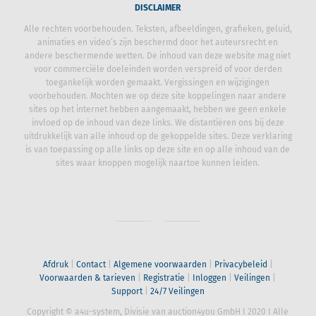
DISCLAIMER
Alle rechten voorbehouden. Teksten, afbeeldingen, grafieken, geluid,
animaties en video’s zijn beschermd door het auteursrecht en
andere beschermende wetten. De inhoud van deze website mag niet
voor commerciële doeleinden worden verspreid of voor derden
toegankelijk worden gemaakt. Vergissingen en wijzigingen
voorbehouden. Mochten we op deze site koppelingen naar andere
sites op het internet hebben aangemaakt, hebben we geen enkele
invloed op de inhoud van deze links. We distantiëren ons bij deze
uitdrukkelijk van alle inhoud op de gekoppelde sites. Deze verklaring
is van toepassing op alle links op deze site en op alle inhoud van de
sites waar knoppen mogelijk naartoe kunnen leiden.
Afdruk
|
Contact
|
Algemene voorwaarden
|
Privacybeleid
|
Voorwaarden & tarieven
|
Registratie
|
Inloggen
|
Veilingen
|
Support
|
24/7 Veilingen
Copyright © a4u-system, Divisie van auction4you GmbH
I
2020
I
Alle