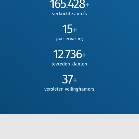
165
428
.
+
verkochte auto’s
15
+
jaar ervaring
12
736
.
+
tevreden klanten
37
+
versleten veilinghamers