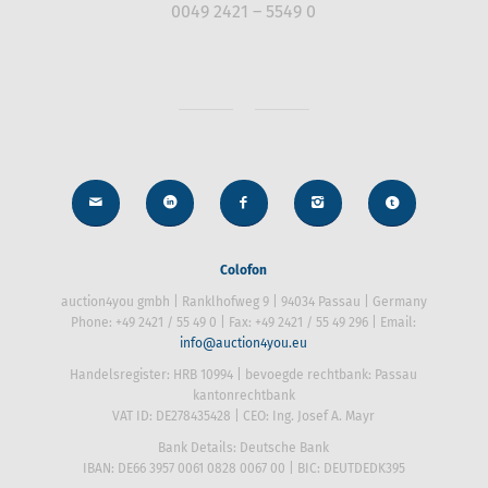
0049 2421 – 5549 0
Colofon
auction4you gmbh | Ranklhofweg 9 | 94034 Passau | Germany
Phone: +49 2421 / 55 49 0 | Fax: +49 2421 / 55 49 296 | Email:
info@auction4you.eu
Handelsregister: HRB 10994 | bevoegde rechtbank: Passau
kantonrechtbank
VAT ID: DE278435428 | CEO: Ing. Josef A. Mayr
Bank Details: Deutsche Bank
IBAN: DE66 3957 0061 0828 0067 00 | BIC: DEUTDEDK395