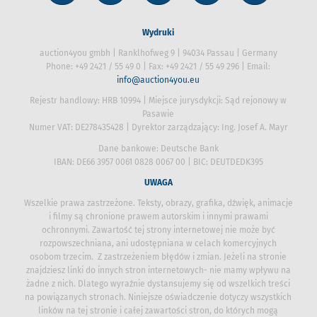
Wydruki
auction4you gmbh | Ranklhofweg 9 | 94034 Passau | Germany
Phone: +49 2421 / 55 49 0 | Fax: +49 2421 / 55 49 296 | Email:
info@auction4you.eu
Rejestr handlowy: HRB 10994 | Miejsce jurysdykcji: Sąd rejonowy w
Pasawie
Numer VAT: DE278435428 | Dyrektor zarządzający: Ing. Josef A. Mayr
Dane bankowe: Deutsche Bank
IBAN: DE66 3957 0061 0828 0067 00 | BIC: DEUTDEDK395
UWAGA
Wszelkie prawa zastrzeżone. Teksty, obrazy, grafika, dźwięk, animacje
i filmy są chronione prawem autorskim i innymi prawami
ochronnymi. Zawartość tej strony internetowej nie może być
rozpowszechniana, ani udostępniana w celach komercyjnych
osobom trzecim. Z zastrzeżeniem błędów i zmian. Jeżeli na stronie
znajdziesz linki do innych stron internetowych- nie mamy wpływu na
żadne z nich. Dlatego wyraźnie dystansujemy się od wszelkich treści
na powiązanych stronach. Niniejsze oświadczenie dotyczy wszystkich
linków na tej stronie i całej zawartości stron, do których mogą